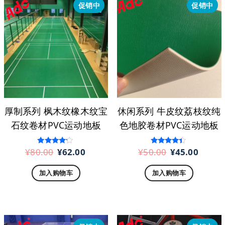
促销中
促销中
厚制系列 枫木纹橡木纹宝
休闲系列 牛皮纹荔枝纹纯
石纹卷材PVC运动地板
色地胶卷材PVC运动地板
原
当
原
当
¥
80.00
¥
62.00
¥
50.00
¥
45.00
评分
评分
4.00
4.20
价
前
价
前
&sol; 5
&sol; 5
加入购物车
加入购物车
为：
价
为：
价
¥80.00。
格
¥50.00。
格
为：
为：
¥62.00。
¥45.