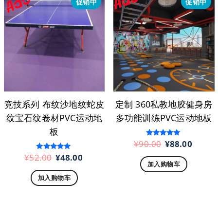
促销中
促销中
竞技系列 布纹沙地纹蛇皮
定制 360私教地胶健身房
纹宝石纹卷材PVC运动地
多功能训练PVC运动地板
板
原
当
¥
90.00
¥
88.00
评分
4.86
价
前
&sol; 5
原
当
¥
52.00
¥
48.00
评分
5.00
加入购物车
为：
价
价
前
&sol; 5
加入购物车
¥90.00。
格
为：
价
为：
¥52.00。
格
¥88.
为：
¥48.00。