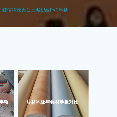
虹信科技办公室编织纹PVC地毯
事项
片材地板与卷材地板对比