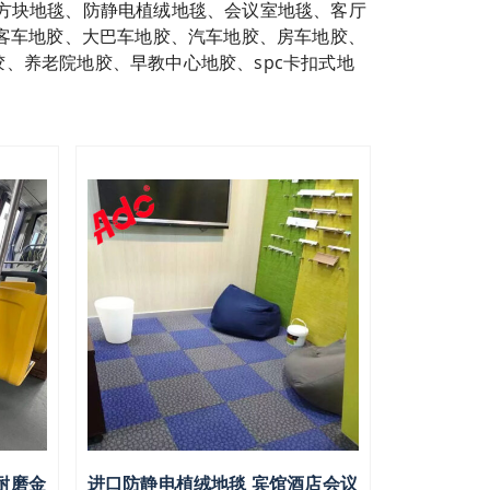
方块地毯、防静电植绒地毯、会议室地毯、客厅
客车地胶、大巴车地胶、汽车地胶、房车地胶、
、养老院地胶、早教中心地胶、spc卡扣式地
耐磨金
进口防静电植绒地毯 宾馆酒店会议