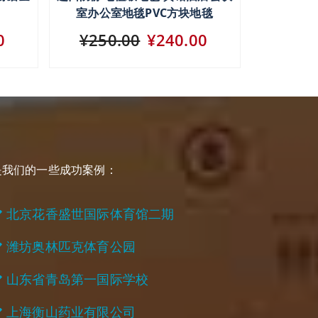
室办公室地毯PVC方块地毯
0
¥250.00
¥240.00
是我们的一些成功案例：
北京花香盛世国际体育馆二期
潍坊奥林匹克体育公园
山东省青岛第一国际学校
上海衡山药业有限公司