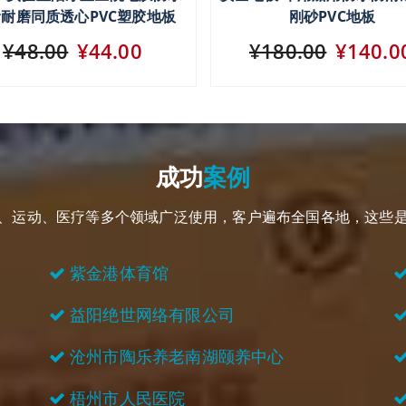
耐磨同质透心PVC塑胶地板
刚砂PVC地板
¥48.00
¥44.00
¥180.00
¥140.0
成功
案例
用、运动、医疗等多个领域广泛使用，客户遍布全国各地，这些
紫金港体育馆
益阳绝世网络有限公司
沧州市陶乐养老南湖颐养中心
梧州市人民医院