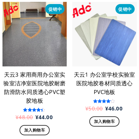
促销中
促销中
天云3 家用商用办公室实
天云1 办公室学校实验室
验室洁净室医院地胶耐磨
医院地胶卷材同质透心
防滑防水同质透心PVC塑
PVC地板
胶地板
原
当
¥
50.00
¥
46.00
评分
3.93
价
前
&sol; 5
原
当
¥
48.00
¥
44.00
评分
4.25
加入购物车
为：
价
价
前
&sol; 5
加入购物车
¥50.00。
格
为：
价