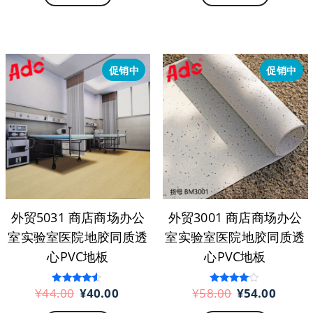
¥45.00。
格
¥54.00。
格
为：
为：
¥10.00。
¥50.
促销中
促销中
外贸5031 商店商场办公
外贸3001 商店商场办公
室实验室医院地胶同质透
室实验室医院地胶同质透
心PVC地板
心PVC地板
原
当
原
当
¥
44.00
¥
40.00
¥
58.00
¥
54.00
评分
评分
4.33
3.88
价
前
价
前
&sol; 5
&sol; 5