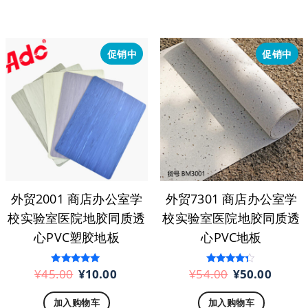
为：
¥48.00。
格
¥46.
为：
¥44.00。
促销中
促销中
外贸2001 商店办公室学
外贸7301 商店办公室学
校实验室医院地胶同质透
校实验室医院地胶同质透
心PVC塑胶地板
心PVC地板
原
当
原
当
¥
45.00
¥
10.00
¥
54.00
¥
50.00
评分
评分
5.00
4.17
价
前
价
前
&sol; 5
&sol; 5
加入购物车
加入购物车
为：
价
为：
价