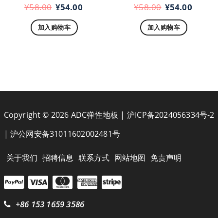
原
当
原
当
¥
58.00
¥
54.00
¥
58.00
¥
54.00
评分
评分
4.50
4.20
价
前
价
前
&sol; 5
&sol; 5
加入购物车
加入购物车
为：
价
为：
价
¥58.00。
格
¥58.00。
格
为：
为：
¥54.00。
¥54.
Copyright © 2026 ADC弹性地板 |
沪ICP备2024056334号-2
|
沪公网安备31011602002481号
关于我们
招聘信息
联系方式
网站地图
免责声明
+86 153 1659 3586