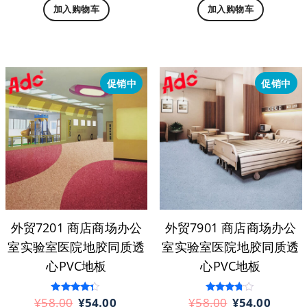
加入购物车
加入购物车
为：
价
为：
价
¥44.00。
格
¥58.00。
格
为：
为：
¥40.00。
¥54.
促销中
促销中
外贸7201 商店商场办公
外贸7901 商店商场办公
室实验室医院地胶同质透
室实验室医院地胶同质透
心PVC地板
心PVC地板
原
当
原
当
¥
58.00
¥
54.00
¥
58.00
¥
54.00
评分
评分