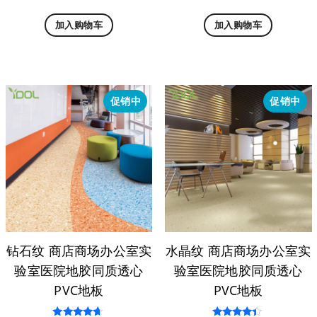
4.13
3.59
价
前
价
前
&sol; 5
&sol;
5
加入购物车
加入购物车
为：
价
为：
价
¥58.00。
格
¥58.00。
格
为：
为：
¥54.00。
¥54.
促销中
促销中
钻石纹 商店商场办公室实
水晶纹 商店商场办公室实
验室医院地胶同质透心
验室医院地胶同质透心
PVC地板
PVC地板