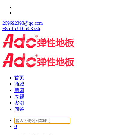
跳
至
正
269692393@qq.com
文
+86 153 1659 3586
首页
商城
新闻
专题
案例
问答
Search
for:
0