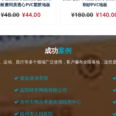
耐磨同质透心PVC塑胶地板
刚砂PVC地板
¥48.00
¥44.00
¥180.00
¥140.0
成功
案例
用、运动、医疗等多个领域广泛使用，客户遍布全国各地，这些
紫金港体育馆
益阳绝世网络有限公司
沧州市陶乐养老南湖颐养中心
梧州市人民医院