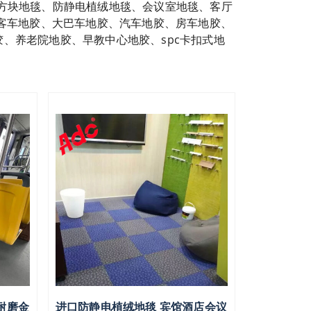
方块地毯、防静电植绒地毯、会议室地毯、客厅
客车地胶、大巴车地胶、汽车地胶、房车地胶、
、养老院地胶、早教中心地胶、spc卡扣式地
耐磨金
进口防静电植绒地毯 宾馆酒店会议