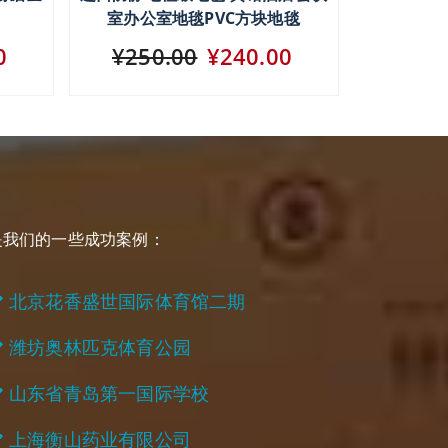
室办公室地毯PVC方块地毯
0
¥250.00
¥240.00
是我们的一些成功案例：
北京花香盛世国际体育馆二期
潍坊奥林匹克体育公园
山东省青岛第一国际学校
上海衡山药业有限公司