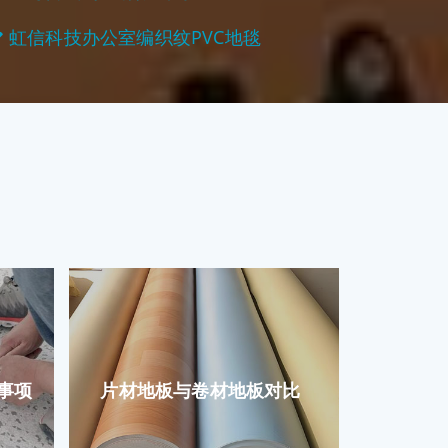
虹信科技办公室编织纹PVC地毯
事项
片材地板与卷材地板对比