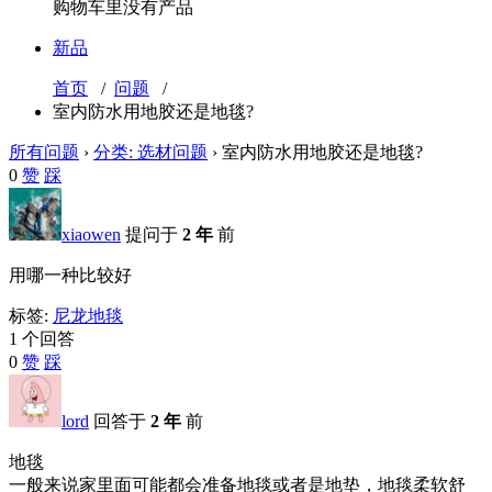
购物车里没有产品
新品
首页
/
问题
/
室内防水用地胶还是地毯?
所有问题
›
分类: 选材问题
›
室内防水用地胶还是地毯?
0
赞
踩
xiaowen
提问于
2 年
前
用哪一种比较好
标签:
尼龙地毯
1 个回答
0
赞
踩
lord
回答于
2 年
前
地毯
一般来说家里面可能都会准备地毯或者是地垫，地毯柔软舒