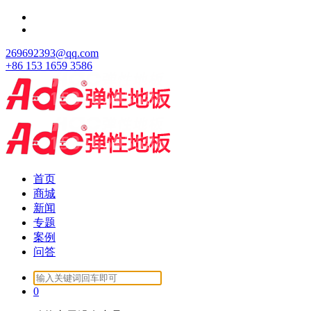
跳
至
正
269692393@qq.com
文
+86 153 1659 3586
首页
商城
新闻
专题
案例
问答
Search
for:
0