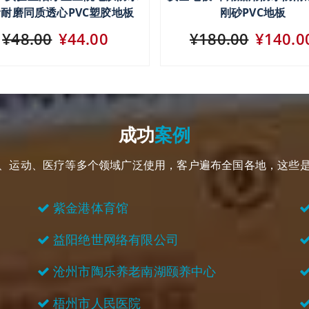
耐磨同质透心PVC塑胶地板
刚砂PVC地板
¥48.00
¥44.00
¥180.00
¥140.0
成功
案例
用、运动、医疗等多个领域广泛使用，客户遍布全国各地，这些
紫金港体育馆
益阳绝世网络有限公司
沧州市陶乐养老南湖颐养中心
梧州市人民医院