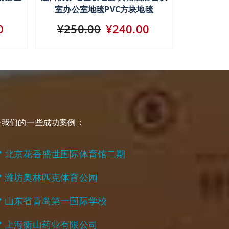
室办公室地毯PVC方块地毯
0
¥250.00
¥240.00
是我们的一些成功案例：
北京花香盛世国际体育馆二期
潍坊奥林匹克体育公园
山东省青岛第一国际学校
上海衡山药业有限公司