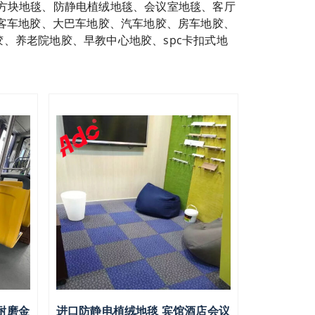
方块地毯、防静电植绒地毯、会议室地毯、客厅
客车地胶、大巴车地胶、汽车地胶、房车地胶、
、养老院地胶、早教中心地胶、spc卡扣式地
耐磨金
进口防静电植绒地毯 宾馆酒店会议