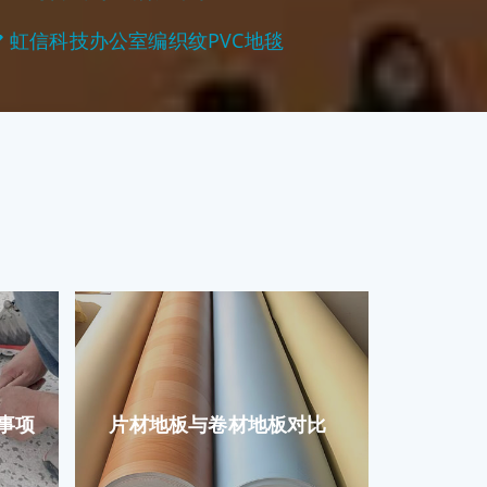
虹信科技办公室编织纹PVC地毯
事项
片材地板与卷材地板对比