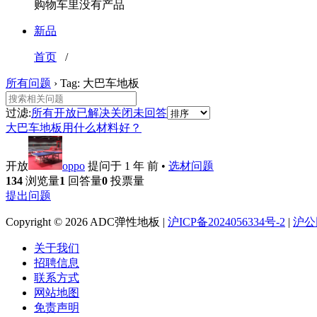
购物车里没有产品
新品
首页
/
所有问题
›
Tag: 大巴车地板
过滤:
所有
开放
已解决
关闭
未回答
大巴车地板用什么材料好？
开放
oppo
提问于 1 年 前
•
选材问题
134
浏览量
1
回答量
0
投票量
提出问题
Copyright © 2026 ADC弹性地板 |
沪ICP备2024056334号-2
|
沪公网
关于我们
招聘信息
联系方式
网站地图
免责声明