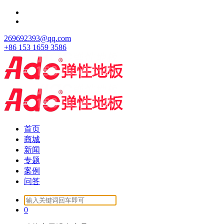
跳
至
正
269692393@qq.com
文
+86 153 1659 3586
首页
商城
新闻
专题
案例
问答
Search
for:
0