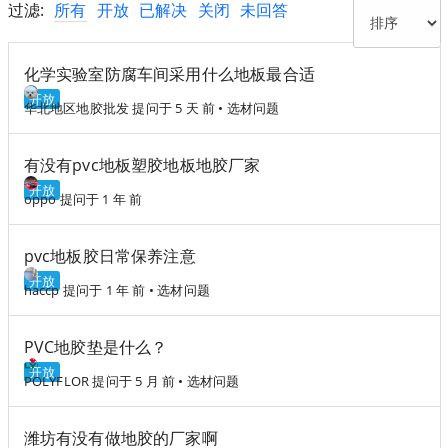
过滤:
所有
开放
已解决
关闭
未回答
化学实验室防腐车间采用什么地板最合适
开放
华北地区地胶批发
提问于 5 天 前
•
选材问题
有没有pvc地板塑胶地板地胶厂家
开放
oppo
提问于 1 年 前
pvc地板胶日常保养注意
开放
haccp
提问于 1 年 前
•
选材问题
PVC地胶垫是什么？
开放
POLYFLOR
提问于 5 月 前
•
选材问题
潍坊有没有做地胶的厂家啊