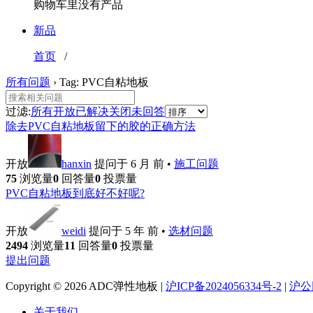
购物车里没有产品
新品
首页
/
所有问题
›
Tag: PVC自粘地板
过滤:
所有
开放
已解决
关闭
未回答
除去PVC自粘地板留下的胶的正确方法
开放
hanxin
提问于 6 月 前
•
施工问题
75
浏览量
0
回答量
0
投票量
PVC自粘地板到底好不好呢?
开放
weidi
提问于 5 年 前
•
选材问题
2494
浏览量
11
回答量
0
投票量
提出问题
Copyright © 2026 ADC弹性地板 |
沪ICP备2024056334号-2
|
沪公网
关于我们