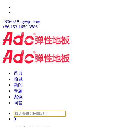
跳
至
正
269692393@qq.com
文
+86 153 1659 3586
首页
商城
新闻
专题
案例
问答
Search
for:
0