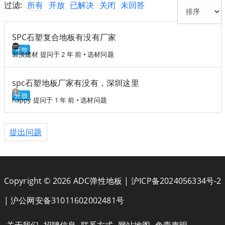
过滤:
所有
开放
已解决
关闭
未回答
SPC石塑复合地板有没有厂家
开放
装潢建材
提问于 2 年 前
•
选材问题
spc石塑地板厂家有没有，深圳这里
开放
happy
提问于 1 年 前
•
选材问题
提出问题
Copyright © 2026 ADC弹性地板 |
沪ICP备2024056334号-2
|
沪公网安备31011602002481号