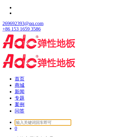
跳
至
正
269692393@qq.com
文
+86 153 1659 3586
首页
商城
新闻
专题
案例
问答
Search
for:
0