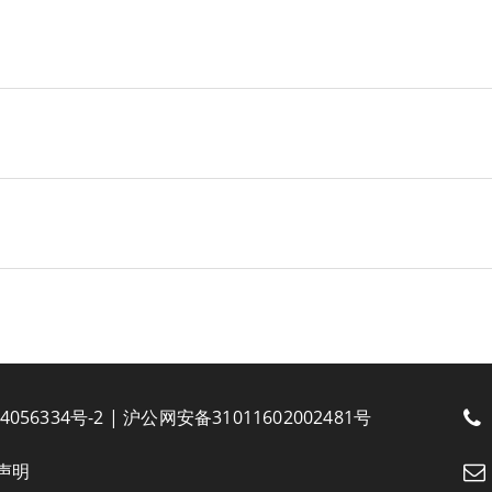
4056334号-2
|
沪公网安备31011602002481号
声明