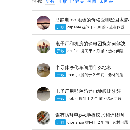
过滤:
所有
开放
已解决
关闭
未回答
防静电pvc地板的价格受哪些因素影
开放
capable
提问于 6 月 前
•
选材问题
电子厂和机房的静电困扰如何解决
开放
artifact
提问于 6 月 前
•
选材问题
半导体净化车间用什么地板
开放
margie
提问于 2 年 前
•
选材问题
电子厂用那种防静电地板比较好
开放
poblo
提问于 2 年 前
•
选材问题
谁有防静电pvc地板胶水和焊线啊
开放
qionghua
提问于 2 年 前
•
选材问题