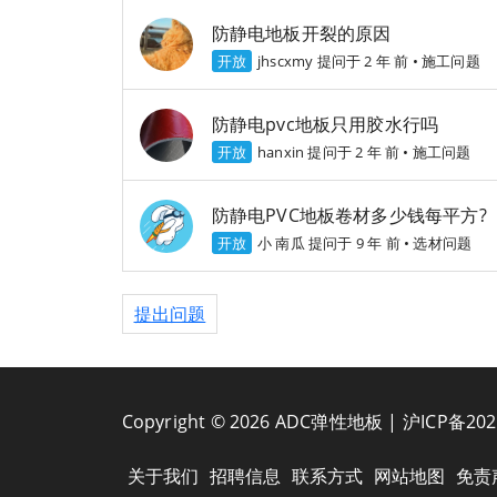
防静电地板开裂的原因
开放
jhscxmy
提问于 2 年 前
•
施工问题
防静电pvc地板只用胶水行吗
开放
hanxin
提问于 2 年 前
•
施工问题
防静电PVC地板卷材多少钱每平方?
开放
小 南瓜
提问于 9 年 前
•
选材问题
提出问题
Copyright © 2026 ADC弹性地板 |
沪ICP备202
关于我们
招聘信息
联系方式
网站地图
免责