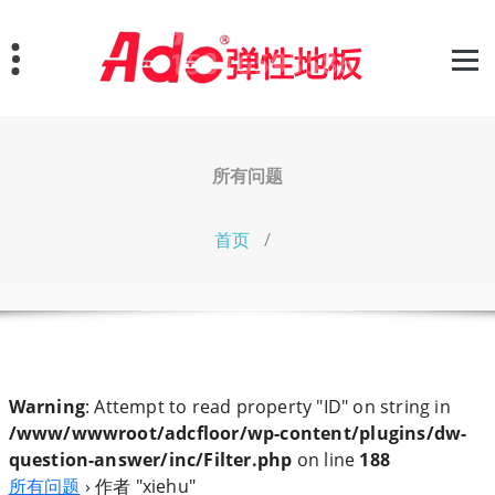
跳
至
正
文
所有问题
首页
/
Warning
: Attempt to read property "ID" on string in
/www/wwwroot/adcfloor/wp-content/plugins/dw-
question-answer/inc/Filter.php
on line
188
所有问题
›
作者 "xiehu"