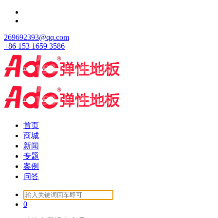
跳
至
正
269692393@qq.com
文
+86 153 1659 3586
首页
商城
新闻
专题
案例
问答
Search
for:
0