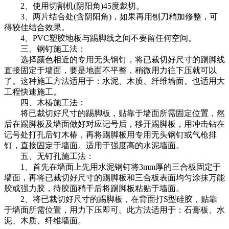
2、使用切割机(阴阳角)45度裁切。
3、两片结合处(含阴阳角)，如果再用刨刀稍加修整，可
得较佳结合效果。
4、PVC塑胶地板与踢脚线之间不要留任何空间。
三、钢钉施工法：
选择颜色相近的专用无头钢钉，将已裁切好尺寸的踢脚线
直接固定于墙面，要是地面不平整，稍微用力往下压就可以
了。这种施工方法适用于：水泥、木质、纤维墙面。也适用大
工程快速施工。
四、木椿施工法：
将已裁切好尺寸的踢脚板，贴靠于墙面所需固定位置，然
后在踢脚板及墙面做好对应记号后，移开踢脚板，用冲击钻在
记号处打孔后钉木椿，再将踢脚板用专用无头钢钉或气枪排
钉，直接固定于墙面。适用于强度高的水泥墙面。
五、无钉孔施工法：
1、首先在墙面上先用水泥钢钉将3mm厚的三合板固定于
墙面，再将已裁切好尺寸的踢脚板和三合板表面均匀涂抹万能
胶或强力胶，待胶面稍干后将踢脚板粘贴于墙面。
2、将已裁切好尺寸的踢脚板，在背面打S型硅胶，贴靠
于墙面所需位置，用力下压即可。此方法适用于：石膏板、水
泥、木质、纤维墙面。