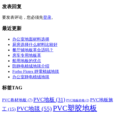
发表回复
要发表评论，您必须先
登录
。
最近更新
办公室地面材料选择
厨房选择什么材料比较好
餐厅铺地板革合适吗？
房车专用地板革
船用地板的优点
防静电植绒地毯介绍
Forbo Flotex 靜電植絨地毯
办公室静电植绒地毯
标签TAG
PVC地板
(31)
PVC地板施
PVC卷材地板
(7)
PVC地板价格
(2)
PVC塑胶地板
PVC地毯
(55)
工
(15)