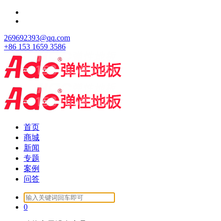
跳
至
正
269692393@qq.com
文
+86 153 1659 3586
首页
商城
新闻
专题
案例
问答
Search
for:
0