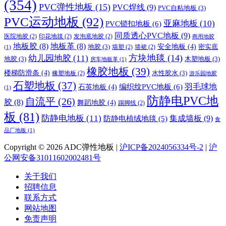
(354)
PVC弹性地板
(15)
PVC焊线
(9)
PVC自粘地板
(3)
PVC运动地板
(92)
亚麻地板
(10)
PVC锁扣地板
(6)
同质透心PVC地板
(9)
医院地胶
(2)
印花地毯
(2)
发泡底地胶
(2)
商用地胶
地板胶
(8)
地板革
(8)
地胶
(3)
安全地板
(4)
密实底
墙塑
(2)
墙裙
(2)
(1)
方块地毯
(14)
幼儿园地胶
(11)
地胶
(3)
木塑地板
(3)
房车地板革
(1)
橡胶地板
(39)
楼梯防滑条
(4)
水性胶水
(3)
橡塑地板
(2)
游乐园地胶
石塑地板
(37)
编织纹PVC地板
(6)
羽毛球地
石英地板
(4)
(1)
防静电PVC地
自流平
(26)
胶
(8)
舞蹈地胶
(4)
踢脚线
(2)
板
(81)
防静电地板
(11)
集成墙板
(9)
防静电植绒地毯
(5)
食
品厂地板
(1)
Copyright © 2026 ADC弹性地板 |
沪ICP备2024056334号-2
|
沪
公网安备31011602002481号
关于我们
招聘信息
联系方式
网站地图
免责声明