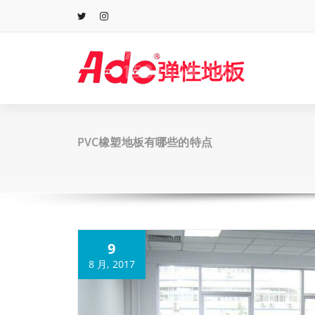
跳
至
正
文
PVC橡塑地板有哪些的特点
9
8 月, 2017