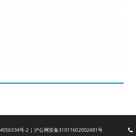
”
4056334号-2
|
沪公网安备31011602002481号