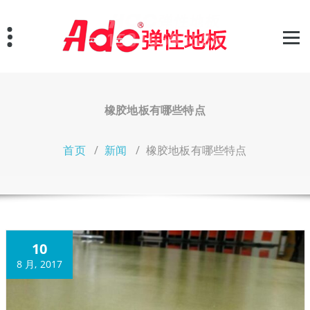
跳
至
正
文
橡胶地板有哪些特点
首页
/
新闻
/
橡胶地板有哪些特点
10
8 月, 2017