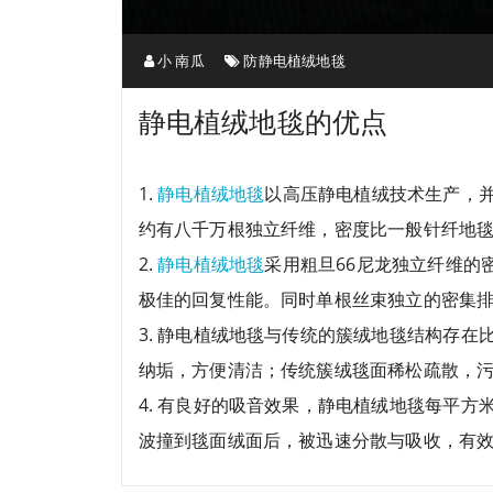
小 南瓜
防静电植绒地毯
静电植绒地毯的优点
1.
静电植绒地毯
以高压静电植绒技术生产，并
约有八千万根独立纤维，密度比一般针纤地毯
2.
静电植绒地毯
采用粗旦66尼龙独立纤维的
极佳的回复性能。同时单根丝束独立的密集
3. 静电植绒地毯与传统的簇绒地毯结构存
纳垢，方便清洁；传统簇绒毯面稀松疏散，
4. 有良好的吸音效果，静电植绒地毯每平
波撞到毯面绒面后，被迅速分散与吸收，有