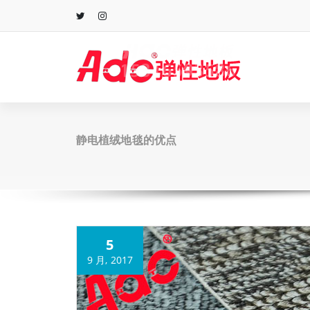
跳
至
正
文
静电植绒地毯的优点
5
9 月, 2017