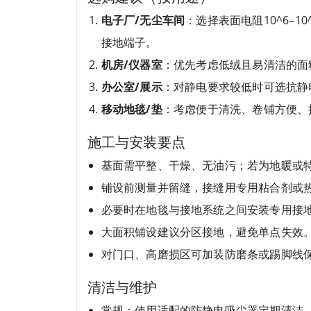
电子厂/无尘车间
：选择表面电阻10^6–
接地端子。
机房/仪器室
：优先考虑低绒且易清洁的面
办公室/展示
：对静电要求较低时可选抗静
移动地毯/垫
：考虑便于清洗、卷铺方便、
施工与安装要点
基面需平整、干燥、无油污；若为地暖或
铺设前测量并留缝，接缝用专用粘合剂或
必要时在地毯与接地系统之间安装专用接地
大面积铺设建议分区接地，避免单点失效
对门口、高磨损区可加装防磨条或踢脚线
清洁与维护
常规：使用适配的防静电吸尘器定期清洁