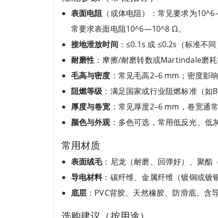
表面电阻
（或体电阻）：常见要求为10^6
常要求表面电阻10^6—10^8 Ω。
接地泄放时间
：≤0.1s 或 ≤0.2s（
耐磨性
：摩擦/耐磨转数或Martindal
毛高与密度
：常见毛高2–6 mm；密度影
阻燃等级
：满足国家或行业阻燃标准（如B
厚度与卷宽
：常见厚度2–6 mm，卷宽通常
颜色与外观
：多色可选，常用低反光、低
常用材质
表面绒毛
：尼龙（耐磨、回弹好）、聚酯
导电材料
：碳纤维、金属纤维（镀铜或镀
底层
：PVC背胶、天然橡胶、防滑底、含
选购建议（按用途）