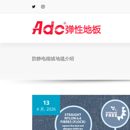
跳
至
正
文
防静电植绒地毯介绍
13
4 月, 2026