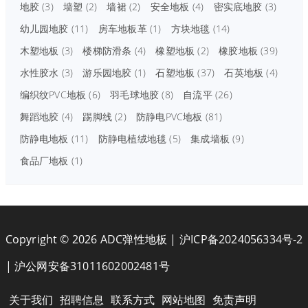
地胶
(3)
墙塑
(2)
墙裙
(2)
安全地板
(4)
密实底地胶
(3)
幼儿园地胶
(11)
房车地板革
(1)
方块地毯
(14)
木塑地板
(3)
楼梯防滑条
(4)
橡塑地板
(2)
橡胶地板
(39)
水性胶水
(3)
游乐园地胶
(1)
石塑地板
(37)
石英地板
(4)
编织纹PVC地板
(6)
羽毛球地胶
(8)
自流平
(26)
舞蹈地胶
(4)
踢脚线
(2)
防静电PVC地板
(81)
防静电地板
(11)
防静电植绒地毯
(5)
集成墙板
(9)
食品厂地板
(1)
Copyright © 2026 ADC弹性地板 |
沪ICP备2024056334号-2
|
沪公网安备31011602002481号
关于我们
招聘信息
联系方式
网站地图
免责声明