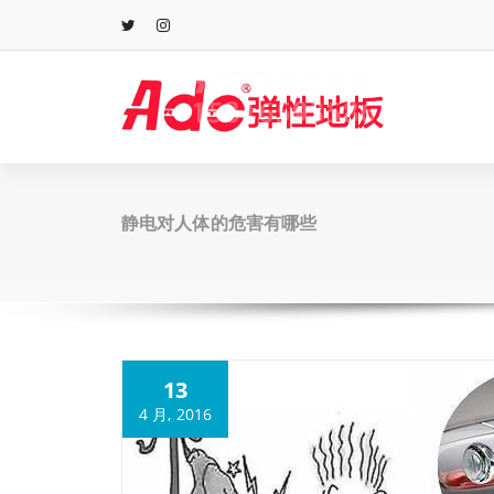
跳
至
正
文
静电对人体的危害有哪些
13
4 月, 2016