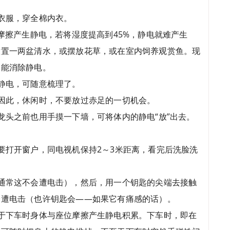
衣服，穿全棉内衣。
摩擦产生静电，若将湿度提高到45%，静电就难产生
放置一两盆清水，或摆放花草，或在室内饲养观赏鱼。现
又能消除静电。
静电，可随意梳理了。
因此，休闲时，不要放过赤足的一切机会。
龙头之前也用手摸一下墙，可将体内的静电“放”出去。
要打开窗户，同电视机保持2～3米距离，看完后洗脸洗
通常这不会遭电击），然后，用一个钥匙的尖端去接触
会遭电击（也许钥匙会——如果它有痛感的话）。
于下车时身体与座位摩擦产生静电积累。下车时，即在