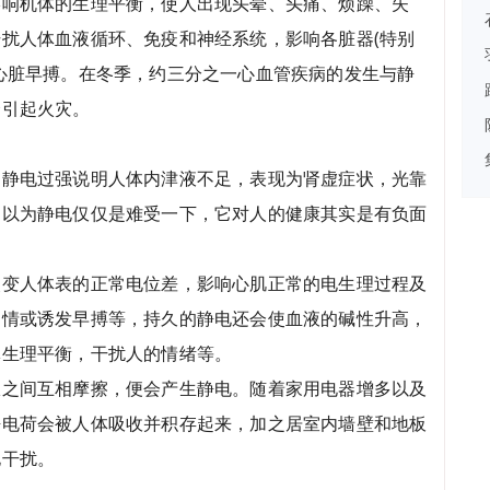
影响机体的生理平衡，使人出现头晕、头痛、烦躁、失
扰人体血液循环、免疫和神经系统，影响各脏器(特别
心脏早搏。在冬季，约三分之一心血管疾病的发生与静
会引起火灾。
。静电过强说明人体内津液不足，表现为肾虚症状，光靠
别以为静电仅仅是难受一下，它对人的健康其实是有负面
改变人体表的正常电位差，影响心肌正常的电生理过程及
病情或诱发早搏等，持久的静电还会使血液的碱性升高，
体生理平衡，干扰人的情绪等。
服之间互相摩擦，便会产生静电。随着家用电器增多以及
静电荷会被人体吸收并积存起来，加之居室内墙壁和地板
电干扰。