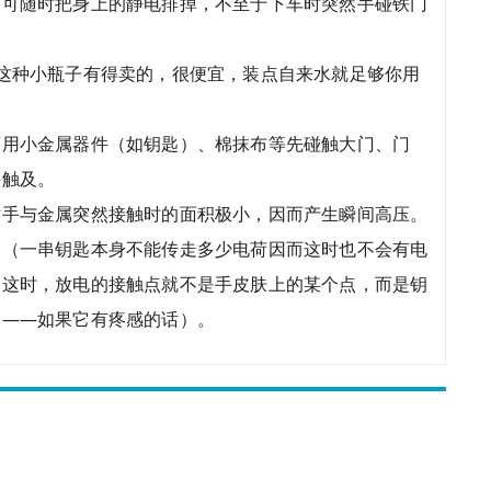
，可随时把身上的静电排掉，不至于下车时突然手碰铁门
这种小瓶子有得卖的，很便宜，装点自来水就足够你用
可用小金属器件（如钥匙）、棉抹布等先碰触大门、门
手触及。
时手与金属突然接触时的面积极小，因而产生瞬间高压。
匙（一串钥匙本身不能传走多少电荷因而这时也不会有电
，这时，放电的接触点就不是手皮肤上的某个点，而是钥
！——如果它有疼感的话）。