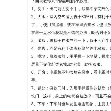
下面就教你几个防静电的小妙招。
1、洗手：出门前去洗个手，尽量不穿花纤的
2、洒水：室内空气湿度低于30%时，有利于
了。可使用加湿器，或在家里洒些水，也可
在养一盘水仙花就是不错的办法，既合时令
3、湿梳：将梳子在水中浸一下，就不会产生
4、光脚：赤足有利于体表积聚的静电释放。
5、摸墙：脱衣服前，用手摸一下墙壁，摸水
尽量不穿化纤类衣物,勤洗澡、勤换衣服。
6、开窗：电视机不能摆放在卧室，看电视时
手。
7、钥匙：碰铁门时，先用手抓紧你的钥匙（
铁门，这样，身上的电就会被放掉，而且不
8、下车：下车时也常发生电击现象，主要由