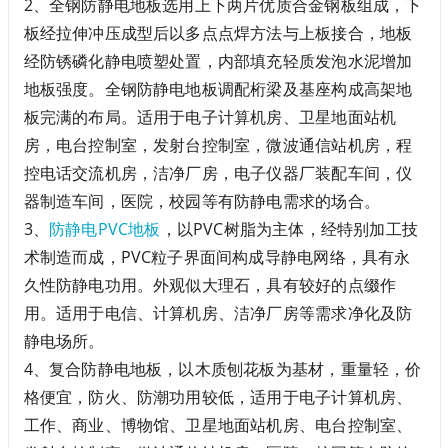
2、全钢防静电地板选用上下两片优质合金钢板组成，下
板经拉伸冲压成型后以多点点焊方法与上板接合，地板
经防锈磷化静电喷塑处置，内部填充轻质发泡水泥增加
地板强度。全钢防静电地板调配桁梁及基座构成高架地
板完满的布局。适用于电子计算机房、卫星地面站机
房，电台控制室，发射台控制室，微波通信站机房，程
控电话交流机房，洁净厂房，电子仪器厂装配车间，仪
器制造车间，医院，校园等有防静电需求的场合。
3、
防静电PVC地板
，以PVC树脂为主体，经特别加工技
术制造而成，PVC粒子界面间构成导静电网络，具有永
久性防静电功用。外观似大理石，具有较好的点缀作
用。适用于电信、计算机房、洁净厂房等需求净化及防
静电场所。
4、复合防静电地板，以木质刨花板为基材，重量轻，价
格便宜，防火、防潮功用较低，适用于电子计算机房、
工作、商业、博物馆、卫星地面站机房、电台控制室、