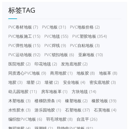
标签TAG
PVC卷材地板
(7)
PVC地板
(31)
PVC地板价格
(2)
PVC地板施工
(15)
PVC地毯
(55)
PVC塑胶地板
(354)
PVC弹性地板
(15)
PVC焊线
(9)
PVC自粘地板
(3)
PVC运动地板
(92)
PVC锁扣地板
(6)
亚麻地板
(10)
医院地胶
(2)
印花地毯
(2)
发泡底地胶
(2)
同质透心PVC地板
(9)
商用地胶
(1)
地板胶
(8)
地板革
(8)
地胶
(3)
墙塑
(2)
墙裙
(2)
安全地板
(4)
密实底地胶
(3)
幼儿园地胶
(11)
房车地板革
(1)
方块地毯
(14)
木塑地板
(3)
楼梯防滑条
(4)
橡塑地板
(2)
橡胶地板
(39)
水性胶水
(3)
游乐园地胶
(1)
石塑地板
(37)
石英地板
(4)
编织纹PVC地板
(6)
羽毛球地胶
(8)
自流平
(26)
舞蹈地胶
(4)
踢脚线
(2)
防静电PVC地板
(81)