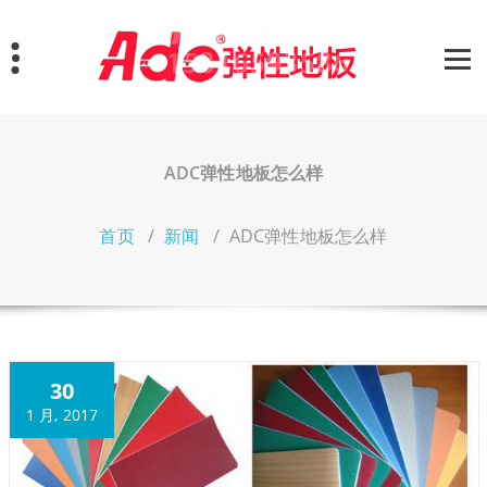
跳
至
正
文
ADC弹性地板怎么样
首页
/
新闻
/
ADC弹性地板怎么样
30
1 月, 2017