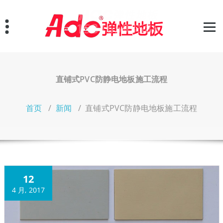
跳
至
正
文
直铺式PVC防静电地板施工流程
首页
/
新闻
/
直铺式PVC防静电地板施工流程
12
4 月, 2017