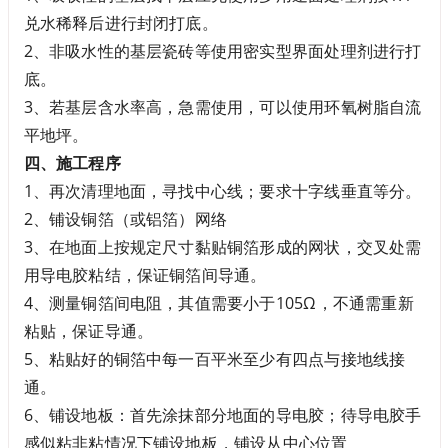
兑水稀释后进行封闭打底。
2、非吸水性的基层瓷砖等使用密实型界面处理剂进行打
底。
3、若基层含水率高，急需使用，可以使用环氧树脂自流
平地坪。
四、施工程序
1、再次清理地面，寻找中心线；要求十字线垂直等分。
2、铺设铜箔（或铝箔）网络
3、在地面上按规定尺寸黏贴铜箔形成的网状，交叉处需
用导电胶粘结，保证铜箔间导通。
4、测量铜箔间电阻，其值需要小于105Ω，不通需重新
粘贴，保证导通。
5、粘贴好的铜箔中每一百平米至少有四点与接地线接
通。
6、铺设地板：首先涂抹部分地面的导电胶；待导电胶手
感似粘非粘情况下铺设地板，铺设从中心位置