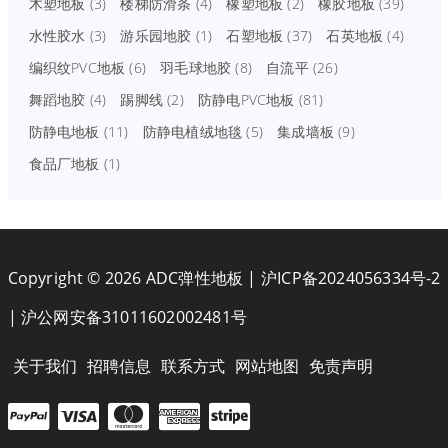
木塑地板
(3)
楼梯防滑条
(4)
橡塑地板
(2)
橡胶地板
(39)
水性胶水
(3)
游乐园地胶
(1)
石塑地板
(37)
石英地板
(4)
编织纹PVC地板
(6)
羽毛球地胶
(8)
自流平
(26)
舞蹈地胶
(4)
踢脚线
(2)
防静电PVC地板
(81)
防静电地板
(11)
防静电植绒地毯
(5)
集成墙板
(9)
食品厂地板
(1)
Copyright © 2026 ADC弹性地板 |
沪ICP备2024056334号-2
|
沪公网安备31011602002481号
关于我们
招聘信息
联系方式
网站地图
免责声明