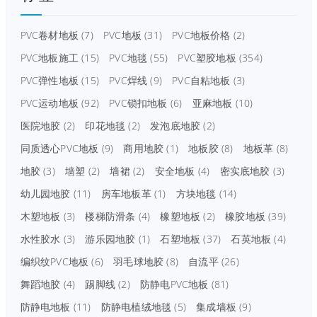
PVC卷材地板
(7)
PVC地板
(31)
PVC地板价格
(2)
PVC地板施工
(15)
PVC地毯
(55)
PVC塑胶地板
(354)
PVC弹性地板
(15)
PVC焊线
(9)
PVC自粘地板
(3)
PVC运动地板
(92)
PVC锁扣地板
(6)
亚麻地板
(10)
医院地胶
(2)
印花地毯
(2)
发泡底地胶
(2)
同质透心PVC地板
(9)
商用地胶
(1)
地板胶
(8)
地板革
(8)
地胶
(3)
墙塑
(2)
墙裙
(2)
安全地板
(4)
密实底地胶
(3)
幼儿园地胶
(11)
房车地板革
(1)
方块地毯
(14)
木塑地板
(3)
楼梯防滑条
(4)
橡塑地板
(2)
橡胶地板
(39)
水性胶水
(3)
游乐园地胶
(1)
石塑地板
(37)
石英地板
(4)
编织纹PVC地板
(6)
羽毛球地胶
(8)
自流平
(26)
舞蹈地胶
(4)
踢脚线
(2)
防静电PVC地板
(81)
防静电地板
(11)
防静电植绒地毯
(5)
集成墙板
(9)