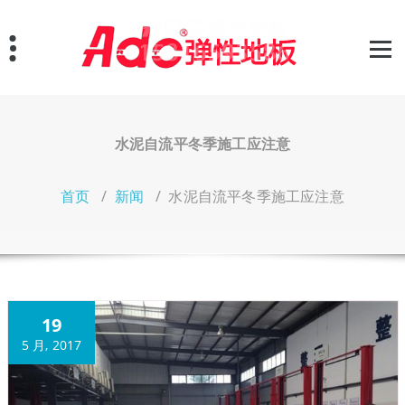
跳
至
正
文
水泥自流平冬季施工应注意
首页
/
新闻
/
水泥自流平冬季施工应注意
19
5 月, 2017