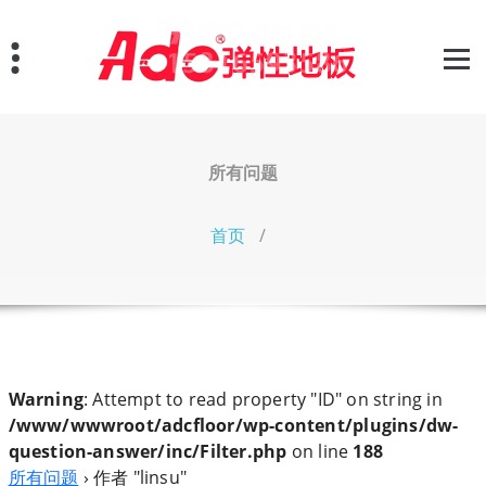
跳
至
正
文
所有问题
首页
/
Warning
: Attempt to read property "ID" on string in
/www/wwwroot/adcfloor/wp-content/plugins/dw-
question-answer/inc/Filter.php
on line
188
所有问题
›
作者 "linsu"