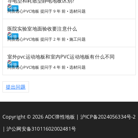
导电型和耗散型静电地板区别?
开放
同质透心PVC地板
提问于 9 年 前
•
选材问题
医院实验室地面验收要注意什么
开放
同质透心PVC地板
提问于 2 年 前
•
施工问题
室外pvc运动地板和室内PVC运动地板有什么不同
开放
同质透心PVC地板
提问于 4 年 前
•
选材问题
提出问题
Copyright © 2026 ADC弹性地板 |
沪ICP备2024056334号-2
|
沪公网安备31011602002481号