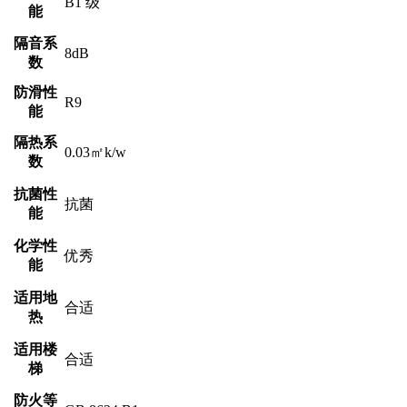
B1 级
能
隔音系
8dB
数
防滑性
R9
能
隔热系
0.03㎡k/w
数
抗菌性
抗菌
能
化学性
优秀
能
适用地
合适
热
适用楼
合适
梯
防火等