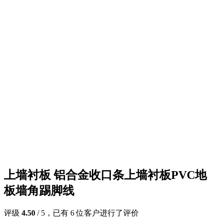
上墙衬板 铝合金收口条上墙衬板PVC地
板墙角踢脚线
评级
4.50
/ 5，已有
6
位客户进行了评价