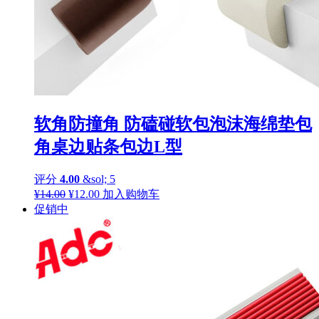
软角防撞角 防磕碰软包泡沫海绵垫包
角桌边贴条包边L型
评分
4.00
&sol; 5
原
当
¥
14.00
¥
12.00
加入购物车
价
前
促销中
为：
价
¥14.00。
格
为：
¥12.00。