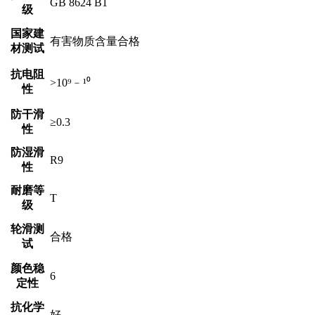
GB 8624 B1
级
国家建
有害物质含量合格
材测试
抗电阻
>10⁹﹣¹⁰
性
防干滑
≥0.3
性
防湿滑
R9
性
耐磨等
T
级
轮滑测
合格
试
颜色稳
6
定性
抗化学
好