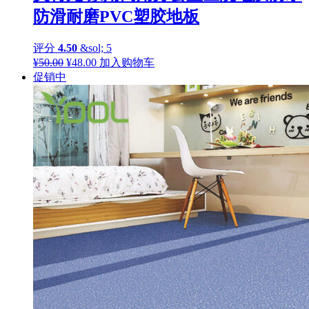
防滑耐磨PVC塑胶地板
评分
4.50
&sol; 5
原
当
¥
50.00
¥
48.00
加入购物车
价
前
促销中
为：
价
¥50.00。
格
为：
¥48.00。