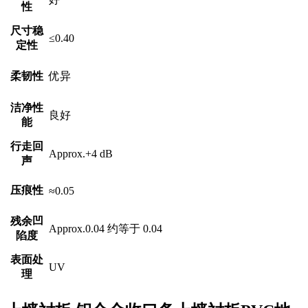
性
尺寸稳
≤0.40
定性
柔韧性
优异
洁净性
良好
能
行走回
Approx.+4 dB
声
压痕性
≈0.05
残余凹
Approx.0.04 约等于 0.04
陷度
表面处
UV
理