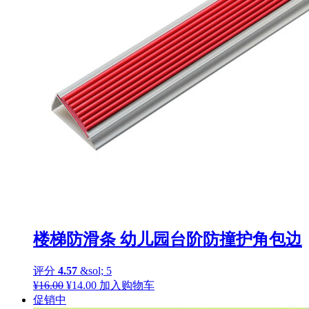
楼梯防滑条 幼儿园台阶防撞护角包边
评分
4.57
&sol; 5
原
当
¥
16.00
¥
14.00
加入购物车
价
前
促销中