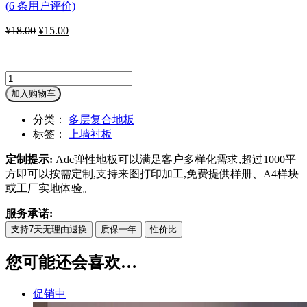
(
6
条用户评价)
¥
18.00
原
¥
15.00
当
价
前
为：
价
¥18.00。
格
上
为：
墙
加入购物车
¥15.00。
衬
分类：
多层复合地板
板
标签：
上墙衬板
铝
合
定制提示:
Adc弹性地板可以满足客户多样化需求,超过1000平
金
方即可以按需定制,支持来图打印加工,免费提供样册、A4样块
收
或工厂实地体验。
口
条
服务承诺:
上
支持7天无理由退换
质保一年
性价比
墙
衬
您可能还会喜欢…
板
PVC
地
促销中
板