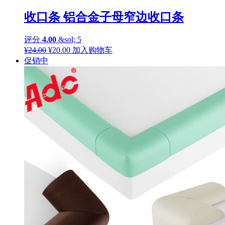
收口条 铝合金子母窄边收口条
评分
4.00
&sol; 5
原
当
¥
24.00
¥
20.00
加入购物车
价
前
促销中
为：
价
¥24.00。
格
为：
¥20.00。