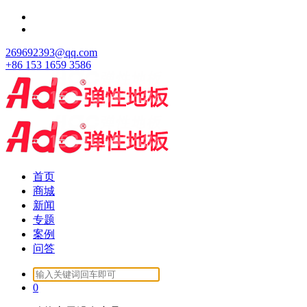
跳
至
正
269692393@qq.com
文
+86 153 1659 3586
首页
商城
新闻
专题
案例
问答
Search
for:
0