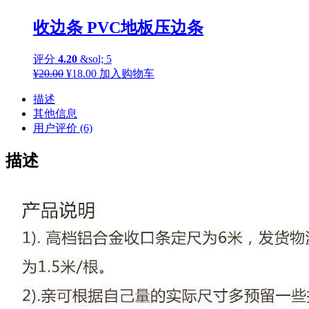
收边条 PVC地板压边条
评分
4.20
&sol; 5
原
当
¥
20.00
¥
18.00
加入购物车
价
前
描述
为：
价
其他信息
¥20.00。
格
用户评价 (6)
为：
¥18.00。
描述