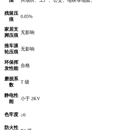
围
共场所、工厂、公交、地铁等地面。
残留压
0.05%
痕
家居支
无影响
脚压痕
推车滚
无影响
轮压痕
环保挥
合格
发性能
磨损系
T 级
数
静电性
小于 2KV
能
色牢度
≥6
防火性