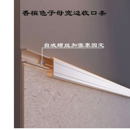
墙
角
踢
脚
线
数
量