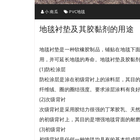
小 南瓜
PVC地毯
地毯衬垫及其胶黏剂的用途
地毯衬垫是一种软橡胶制品，铺贴在地毯下
用，并可延长地毯的寿命。地毯衬垫及胶黏
(1)防松涂层
防松涂层是涂在初级背衬上的涂料层，其目
纤维绒、圈的圈结强度。要求涂层涂料有良
(2)次级背衬
次级背衬是采用胶结力很强的丁苯胶乳、天
的初级背衬上，其目的是增强地毯背面的耐
(3)初级背衬
初级背衬是任何一种地毯均具有的基本组成