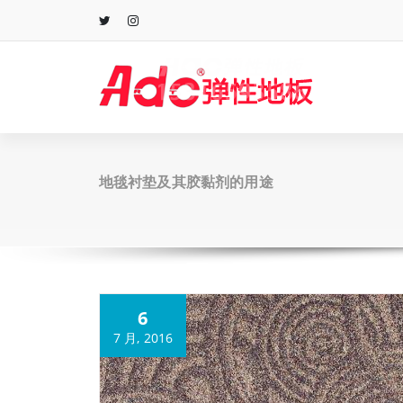
跳
至
正
文
地毯衬垫及其胶黏剂的用途
6
7 月, 2016