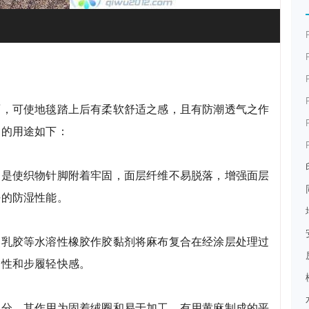
面，可使地毯踏上后有柔软舒适之感，且有防潮透气之作
剂的用途如下：
的是使织物针脚附着牢固，面层纤维不易脱落，增强面层
好的防湿性能。
然乳胶等水溶性橡胶作胶黏剂将麻布复合在经涂层处理过
磨性和步履轻快感。
部分，其作用为固着绒圈和易于加工。有用黄麻制成的平