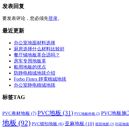
发表回复
要发表评论，您必须先
登录
。
最近更新
办公室地面材料选择
厨房选择什么材料比较好
餐厅铺地板革合适吗？
房车专用地板革
船用地板的优点
防静电植绒地毯介绍
Forbo Flotex 靜電植絨地毯
办公室静电植绒地毯
标签TAG
PVC地板
(31)
PVC地板施
PVC卷材地板
(7)
PVC地板价格
(2)
地板
(92)
亚麻地板
(10)
PVC锁扣地板
(6)
医院地胶
(2)
印花地毯