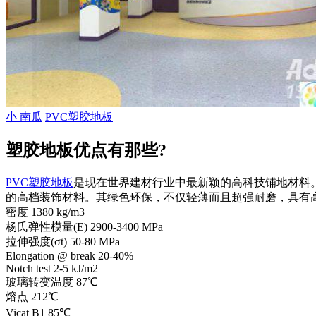
小 南瓜
PVC塑胶地板
塑胶地板优点有那些?
PVC塑胶地板
是现在世界建材行业中最新颖的高科技铺地材料
的高档装饰材料。其绿色环保，不仅轻薄而且超强耐磨，具有
密度 1380 kg/m3
杨氏弹性模量(E) 2900-3400 MPa
拉伸强度(σt) 50-80 MPa
Elongation @ break 20-40%
Notch test 2-5 kJ/m2
玻璃转变温度 87℃
熔点 212℃
Vicat B1 85℃