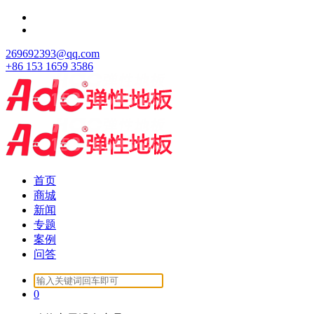
跳
至
正
269692393@qq.com
文
+86 153 1659 3586
首页
商城
新闻
专题
案例
问答
Search
for:
0