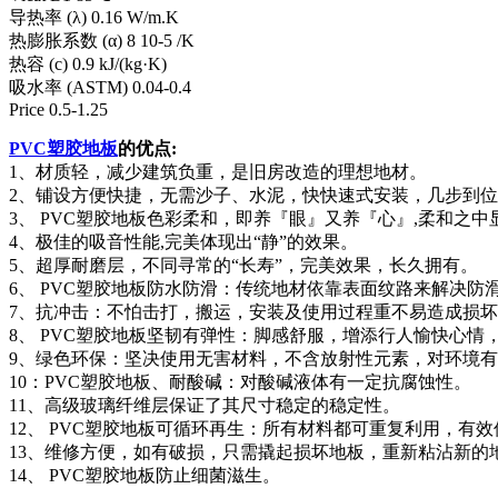
导热率 (λ) 0.16 W/m.K
热膨胀系数 (α) 8 10-5 /K
热容 (c) 0.9 kJ/(kg·K)
吸水率 (ASTM) 0.04-0.4
Price 0.5-1.25
PVC塑胶地板
的优点:
1、材质轻，减少建筑负重，是旧房改造的理想地材。
2、铺设方便快捷，无需沙子、水泥，快快速式安装，几步到
3、 PVC塑胶地板色彩柔和，即养『眼』又养『心』,柔和之
4、极佳的吸音性能,完美体现出“静”的效果。
5、超厚耐磨层，不同寻常的“长寿”，完美效果，长久拥有。
6、 PVC塑胶地板防水防滑：传统地材依靠表面纹路来解决
7、抗冲击：不怕击打，搬运，安装及使用过程重不易造成损
8、 PVC塑胶地板坚韧有弹性：脚感舒服，增添行人愉快心情
9、绿色环保：坚决使用无害材料，不含放射性元素，对环境
10：PVC塑胶地板、耐酸碱：对酸碱液体有一定抗腐蚀性。
11、高级玻璃纤维层保证了其尺寸稳定的稳定性。
12、 PVC塑胶地板可循环再生：所有材料都可重复利用，有
13、维修方便，如有破损，只需撬起损坏地板，重新粘沾新的
14、 PVC塑胶地板防止细菌滋生。