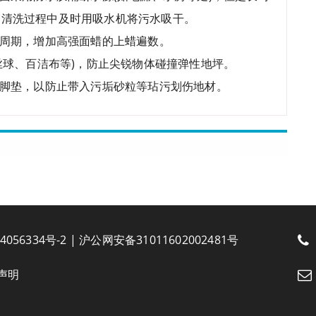
。清洗过程中及时用吸水机将污水吸干。
护周期，增加高强面蜡的上蜡遍数。
丝球、百洁布等)，防止尖锐物体碰撞弹性地坪。
蹭脚垫，以防止带入污垢砂粒等玷污划伤地材。
4056334号-2
|
沪公网安备31011602002481号
声明